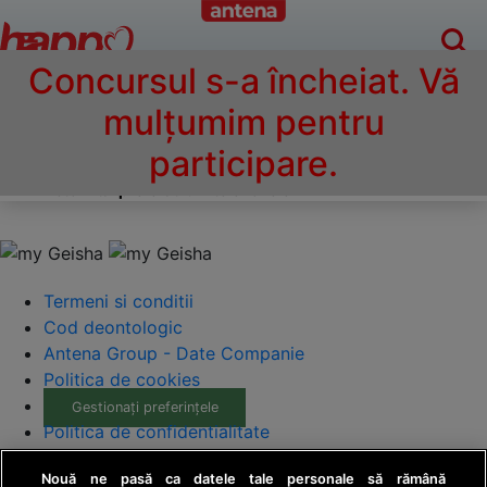
Concursul s-a încheiat. Vă
mulțumim pentru
Program Happy Channel
participare.
Actorii tai preferati din seriale turcesti
Actorii tai preferati din telenovele
Termeni si conditii
Cod deontologic
Antena Group - Date Companie
Politica de cookies
Gestionați preferințele
Politica de confidentialitate
Anunturi gratuite pe Lajumate.ro
Nouă ne pasă ca datele tale personale să rămână
Ultimele Stiri