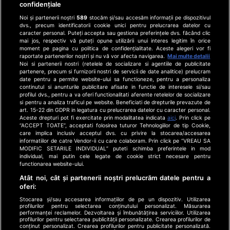
confidențiale
Program Happy Channel
Noi și partenerii noștri
589
stocăm și/sau accesăm informații pe dispozitivul
Echipa editorială
dvs., precum identificatorii cookie unici pentru prelucrarea datelor cu
caracter personal. Puteți accepta sau gestiona preferințele dvs. făcând clic
mai jos, respectiv vă puteți opune utilizării unui interes legitim în orice
Site-uri Antena Group
moment pe pagina cu politica de confidențialitate. Aceste alegeri vor fi
a1.ro
raportate partenerilor noștri și nu vă vor afecta navigarea.
Mai multe detalii
Noi si partenerii nostri (retelele de socializare si agentiile de publicitate
antenastars.ro
partenere, precum si furnizorii nostri de servicii de date analitice) prelucram
as.ro
date pentru a permite website-ului sa functioneze, pentru a personaliza
continutul si anunturile publicitare afisate in functie de interesele si/sau
catine.ro
profilul dvs., pentru a va oferi functionalitati aferente retelelor de socializare
si pentru a analiza traficul pe website. Beneficiati de drepturile prevazute de
hellotaste.ro
art. 15-22 din GDPR in legatura cu prelucrarea datelor cu caracter personal.
deparinti.ro
Aceste drepturi pot fi exercitate prin modalitatea indicata
aici
. Prin click pe
“ACCEPT TOATE”, acceptati folosirea tuturor Tehnologiilor de tip Cookie,
medicool.ro
care implica inclusiv acceptul dvs. cu privire la stocarea/accesarea
observatornews.ro
informatiilor de catre Vendor-ii cu care colaboram. Prin click pe “VREAU SA
MODIFIC SETARILE INDIVIDUAL” puteti schimba preferintele in mod
spynews.ro
individual, mai putin cele legate de cookie strict necesare pentru
functionarea website-ului.
useit.ro
Atât noi, cât și partenerii noștri prelucrăm datele pentru a
retetefeldefel.ro
oferi:
zutv.ro
Stocarea și/sau accesarea informațiilor de pe un dispozitiv. Utilizarea
Trends AntenaPLAY
profilurilor pentru selectarea conținutului personalizat. Măsurarea
performanței reclamelor. Dezvoltarea și îmbunătățirea serviciilor. Utilizarea
AntenaPLAY
profilurilor pentru selectarea publicității personalizate. Crearea profilurilor de
conținut personalizat. Crearea profilurilor pentru publicitate personalizată.